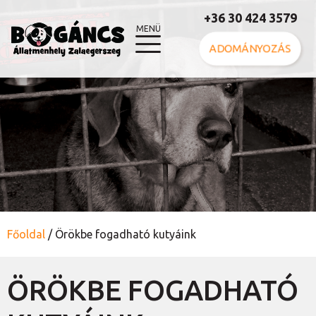
+36 30 424 3579
MENÜ
ADOMÁNYOZÁS
Főoldal
/
Örökbe fogadható kutyáink
ÖRÖKBE FOGADHATÓ