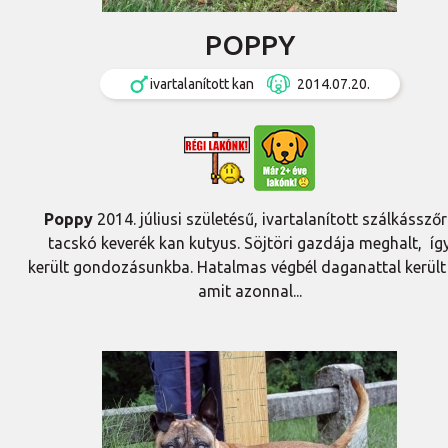
POPPY
ivartalanított kan
2014.07.20.
Poppy
2014. júliusi születésű, ivartalanított szálkássző
tacskó keverék kan kutyus. Söjtöri gazdája meghalt, íg
került gondozásunkba. Hatalmas végbél daganattal került
amit azonnal...