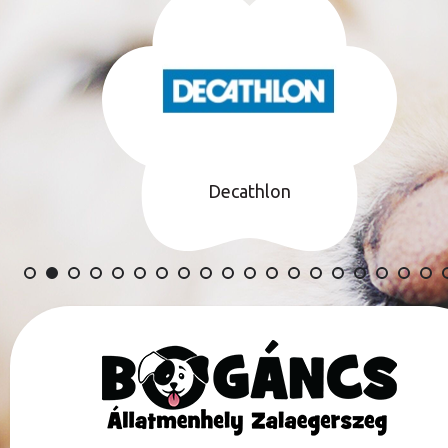
Zalaegerszeg
Megyei Jogú Város
TÁMOGATÓINK TELJES LISTÁJA