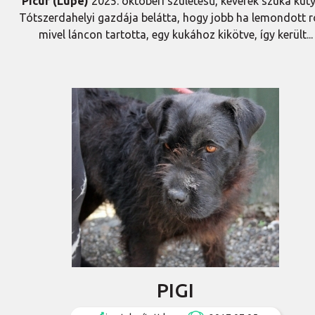
Picur (Lupe)
2025. októberi születésű, keverék szuka kuty
Tótszerdahelyi gazdája belátta, hogy jobb ha lemondott r
mivel láncon tartotta, egy kukához kikötve, így került...
PIGI