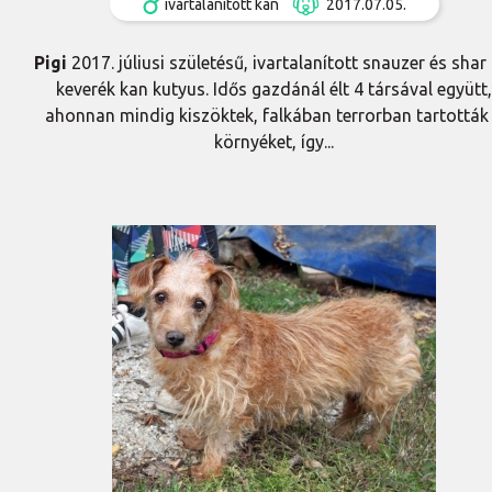
ivartalanított kan
2017.07.05.
Pigi
2017. júliusi születésű, ivartalanított snauzer és shar 
keverék kan kutyus. Idős gazdánál élt 4 társával együtt,
ahonnan mindig kiszöktek, falkában terrorban tartották
környéket, így...