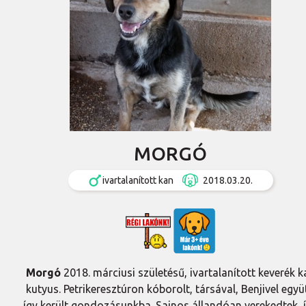
MORGÓ
ivartalanított kan
2018.03.20.
Morgó
2018. márciusi születésű, ivartalanított keverék k
kutyus. Petrikeresztúron kóborolt, társával, Benjivel együt
így került gondozásunkba. Sajnos állandóan verekedtek, 