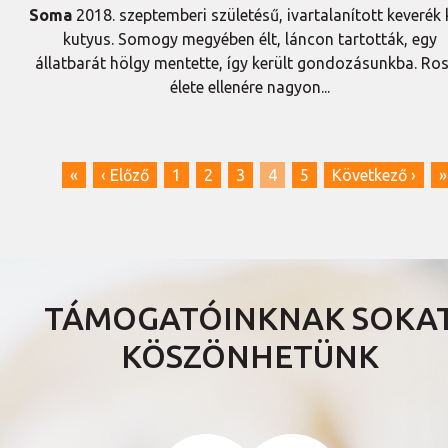
Soma
2018. szeptemberi születésű, ivartalanított keverék
kutyus. Somogy megyében élt, láncon tartották, egy
állatbarát hölgy mentette, így került gondozásunkba. Ro
élete ellenére nagyon...
«
‹ Előző
1
2
3
4
5
Következő ›
»
TÁMOGATÓINKNAK SOKA
KÖSZÖNHETÜNK