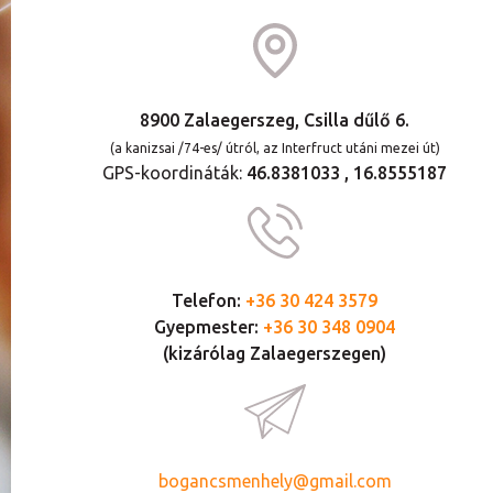
8900 Zalaegerszeg, Csilla dűlő 6.
(a kanizsai /74-es/ útról, az Interfruct utáni mezei út)
GPS-koordináták:
46.8381033 , 16.8555187
Telefon:
+36 30 424 3579
Gyepmester:
+36 30 348 0904
(kizárólag Zalaegerszegen)
bogancsmenhely@gmail.com