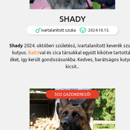
SHADY
ivartalanított szuka
2024.10.15.
Shady
2024. októberi születésű, ivartalanított keverék sz
kutyus.
Baltó
val és cica társukkal együtt kikötve tartott
őket, így került gondozásunkba. Kedves, barátságos kuty
kicsit...
SOS GAZDIKERESŐ!