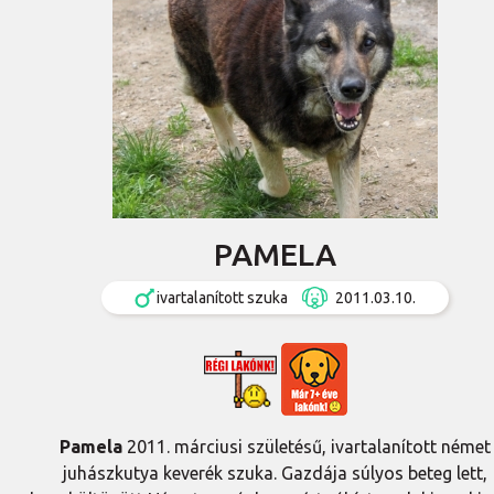
PAMELA
ivartalanított szuka
2011.03.10.
Pamela
2011. márciusi születésű, ivartalanított német
juhászkutya keverék szuka. Gazdája súlyos beteg lett,