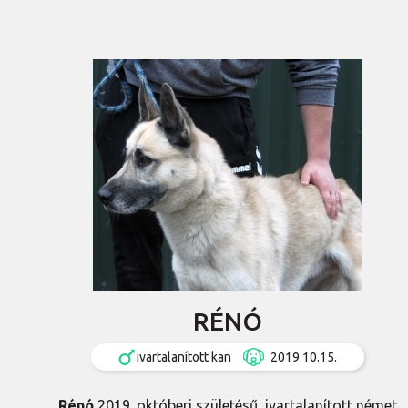
RÉNÓ
ivartalanított kan
2019.10.15.
Rénó
2019. októberi születésű, ivartalanított német