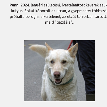
Panni
2024. januári születésű, ivartalanított keverék szu
kutyus. Sokat kóborolt az utcán, a gyepmester többszö
próbálta befogni, sikertelenül, az utcát terrorban tartott
majd "gazdája"...