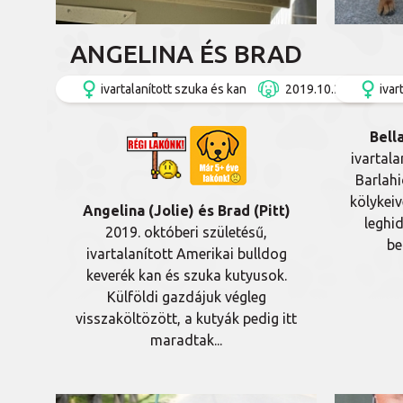
ANGELINA ÉS BRAD
ivartalanított szuka és kan
2019.10.24.
ivar
Bell
ivartala
Barlahi
kölykeiv
Angelina (Jolie) és Brad (Pitt)
leghi
2019. októberi születésű,
be
ivartalanított Amerikai bulldog
keverék kan és szuka kutyusok.
Külföldi gazdájuk végleg
visszaköltözött, a kutyák pedig itt
maradtak...