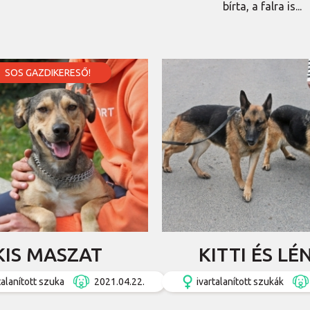
bírta, a falra is...
SOS GAZDIKERESŐ!
KIS MASZAT
KITTI ÉS LÉ
talanított szuka
2021.04.22.
ivartalanított szukák