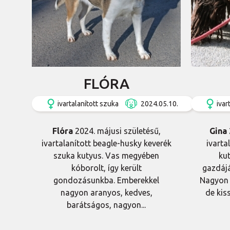
FLÓRA
ivartalanított szuka
2024.05.10.
ivar
Flóra
2024. májusi születésű,
Gina
ivartalanított beagle-husky keverék
ivarta
szuka kutyus. Vas megyében
ku
kóborolt, így került
gazdájá
gondozásunkba. Emberekkel
Nagyon 
nagyon aranyos, kedves,
de kis
barátságos, nagyon...