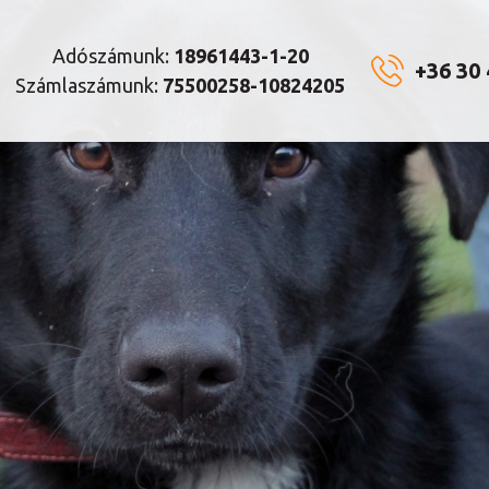
Adószámunk:
18961443-1-20
+36 30
Számlaszámunk:
75500258-10824205