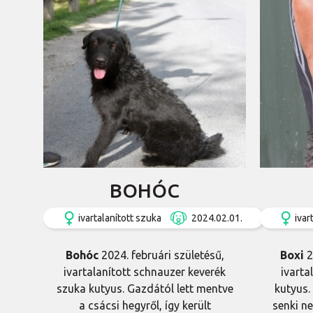
BOHÓC
ivartalanított szuka
2024.02.01.
ivar
Bohóc
2024. februári születésű,
Boxi
2
ivartalanított schnauzer keverék
ivarta
szuka kutyus. Gazdától lett mentve
kutyus.
a csácsi hegyről, így került
senki ne