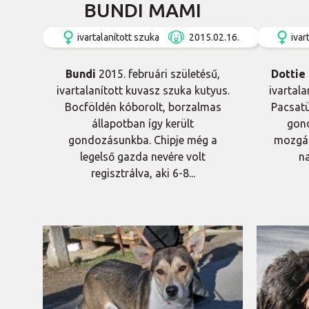
BUNDI MAMI
ivartalanított szuka
2015.02.16.
ivar
Bundi
2015. februári születésű,
Dottie
ivartalanított kuvasz szuka kutyus.
ivartala
Bocföldén kóborolt, borzalmas
Pacsatü
állapotban így került
gond
gondozásunkba. Chipje még a
mozgás
legelső gazda nevére volt
na
regisztrálva, aki 6-8...