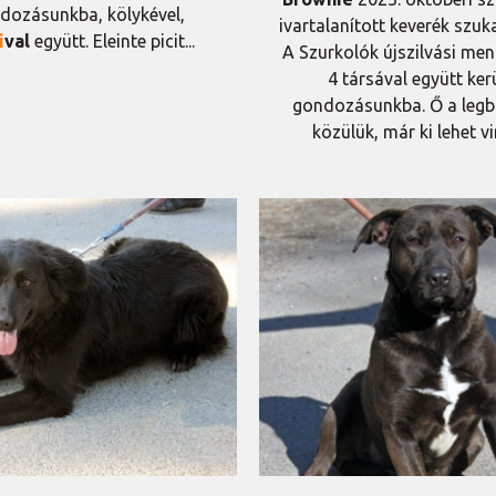
dozásunkba, kölykével,
ivartalanított keverék szuk
i
val
együtt. Eleinte picit...
A Szurkolók újszilvási men
4 társával együtt ker
gondozásunkba. Ő a legb
közülük, már ki lehet vin