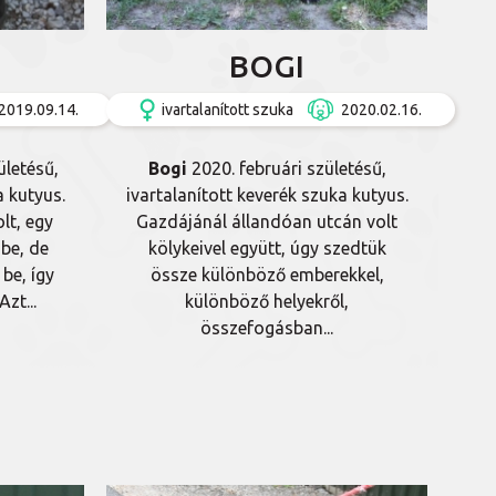
BOGI
2019.09.14.
ivartalanított szuka
2020.02.16.
ületésű,
Bogi
2020. februári születésű,
a kutyus.
ivartalanított keverék szuka kutyus.
lt, egy
Gazdájánál állandóan utcán volt
be, de
kölykeivel együtt, úgy szedtük
be, így
össze különböző emberekkel,
zt...
különböző helyekről,
összefogásban...