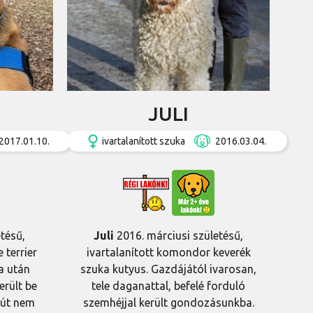
JULI
2017.01.10.
ivartalanított szuka
2016.03.04.
tésű,
Juli
2016. márciusi születésű,
 terrier
ivartalanított komondor keverék
a után
szuka kutyus. Gazdájától ivarosan,
erült be
tele daganattal, befelé forduló
lút nem
szemhéjjal került gondozásunkba.