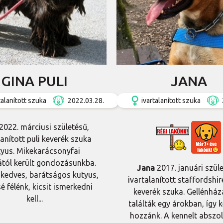
GINA PULI
JANA
talanított szuka
2022.03.28.
ivartalanított szuka
2022. márciusi születésű,
lanított puli keverék szuka
tyus. Mikekarácsonyfai
tól került gondozásunkba.
Jana
2017. januári szüle
kedves, barátságos kutyus,
ivartalanított staffordshire
sé félénk, kicsit ismerkedni
keverék szuka. Gellénház
kell...
találták egy árokban, így k
hozzánk. A kennelt abszo