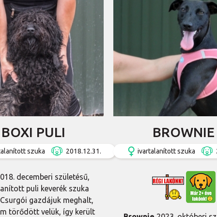
BOXI PULI
BROWNIE
talanított szuka
2018.12.31.
ivartalanított szuka
018. decemberi születésű,
lanított puli keverék szuka
 Csurgói gazdájuk meghalt,
m törődött velük, így került
Brownie
2023. októberi sz