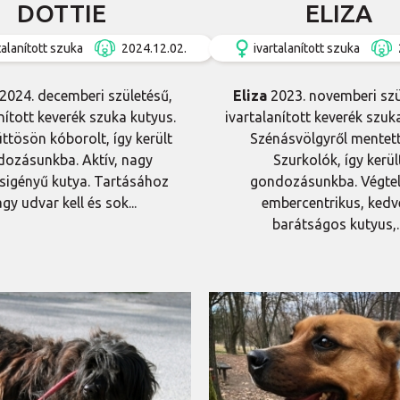
DOTTIE
ELIZA
talanított szuka
2024.12.02.
ivartalanított szuka
2024. decemberi születésű,
Eliza
2023. novemberi szü
nított keverék szuka kutyus.
ivartalanított keverék szuk
ttösön kóborolt, így került
Szénásvölgyről mentett
ozásunkba. Aktív, nagy
Szurkolók, így kerül
igényű kutya. Tartásához
gondozásunkba. Végtel
gy udvar kell és sok...
embercentrikus, kedv
barátságos kutyus,..