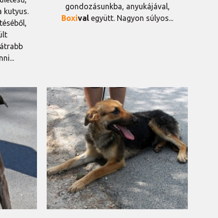
gondozásunkba, anyukájával,
a kutyus.
Boxi
val
együtt. Nagyon súlyos...
téséből,
ült
átrabb
ni...