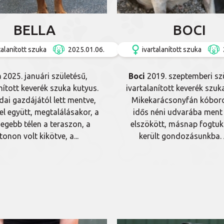
BELLA
BOCI
talanított szuka
2025.01.06.
ivartalanított szuka
a
2025. januári születésű,
Boci
2019. szeptemberi sz
nított keverék szuka kutyus.
ivartalanított keverék szuk
dai gazdájától lett mentve,
Mikekarácsonyfán kóboro
el együtt, megtalálásakor, a
idős néni udvarába ment 
degebb télen a teraszon, a
elszökött, másnap fogtuk 
tonon volt kikötve, a...
került gondozásunkba. A