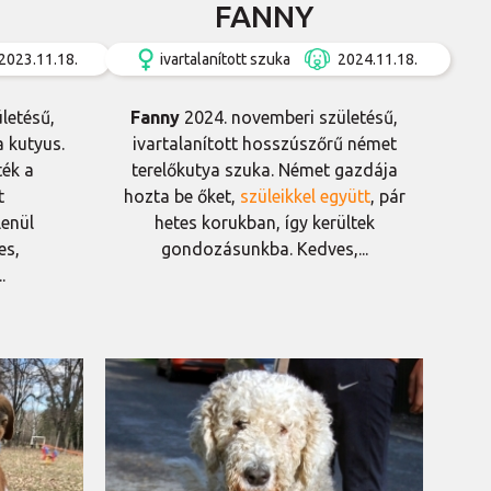
FANNY
2023.11.18.
ivartalanított szuka
2024.11.18.
letésű,
Fanny
2024. novemberi születésű,
a kutyus.
ivartalanított hosszúszőrű német
ék a
terelőkutya szuka. Német gazdája
t
hozta be őket,
szüleikkel együtt
, pár
enül
hetes korukban, így kerültek
es,
gondozásunkba. Kedves,...
.