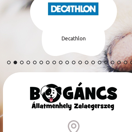
Zalaegerszeg
Megyei Jogú Város
TÁMOGATÓINK TELJES LISTÁJA