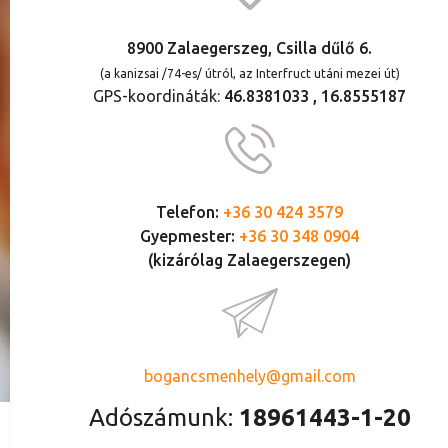
8900 Zalaegerszeg, Csilla dűlő 6.
(a kanizsai /74-es/ útról, az Interfruct utáni mezei út)
GPS-koordináták:
46.8381033 , 16.8555187
Telefon:
+36 30 424 3579
Gyepmester:
+36 30 348 0904
(kizárólag Zalaegerszegen)
bogancsmenhely@gmail.com
Adószámunk:
18961443-1-20