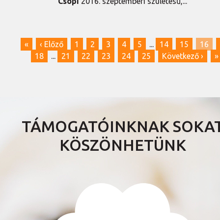
Csöpi
2016. szeptemberi születésű,...
«
‹ Előző
1
2
3
4
5
...
14
15
16
18
...
21
22
23
24
25
Következő ›
»
TÁMOGATÓINKNAK SOKA
KÖSZÖNHETÜNK