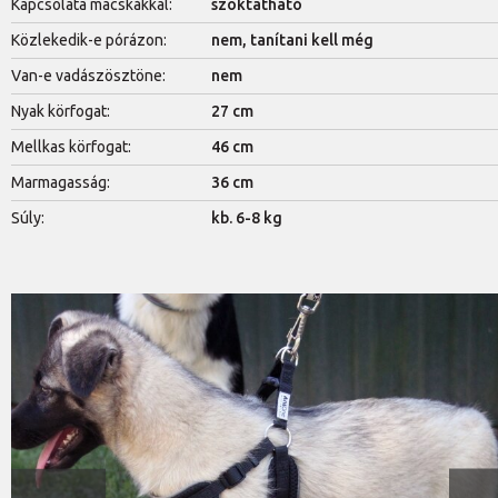
Kapcsolata macskákkal:
szoktatható
Közlekedik-e pórázon:
nem, tanítani kell még
Van-e vadászösztöne:
nem
Nyak körfogat:
27 cm
Mellkas körfogat:
46 cm
Marmagasság:
36 cm
Súly:
kb. 6-8 kg