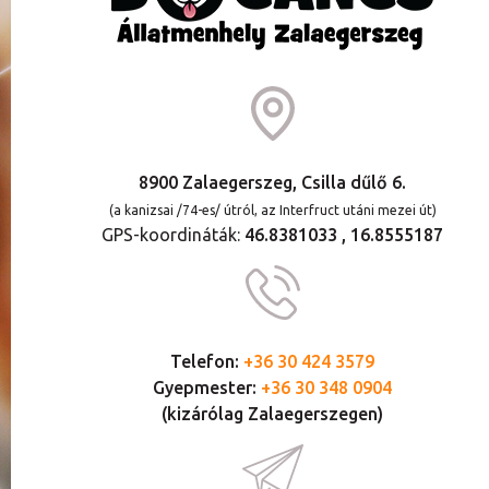
8900 Zalaegerszeg, Csilla dűlő 6.
(a kanizsai /74-es/ útról, az Interfruct utáni mezei út)
GPS-koordináták:
46.8381033 , 16.8555187
Telefon:
+36 30 424 3579
Gyepmester:
+36 30 348 0904
(kizárólag Zalaegerszegen)