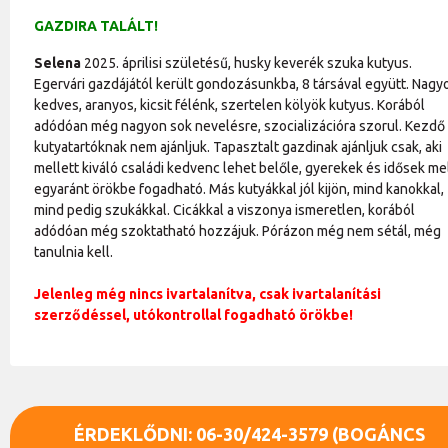
GAZDIRA TALÁLT!
Selena
2025. áprilisi születésű, husky keverék szuka kutyus.
Egervári gazdájától került gondozásunkba, 8 társával együtt. Nagy
kedves, aranyos, kicsit félénk, szertelen kölyök kutyus. Korából
adódóan még nagyon sok nevelésre, szocializációra szorul. Kezdő
kutyatartóknak nem ajánljuk. Tapasztalt gazdinak ajánljuk csak, aki
mellett kiváló családi kedvenc lehet belőle, gyerekek és idősek me
egyaránt örökbe fogadható. Más kutyákkal jól kijön, mind kanokkal,
mind pedig szukákkal. Cicákkal a viszonya ismeretlen, korából
adódóan még szoktatható hozzájuk. Pórázon még nem sétál, még
tanulnia kell.
Jelenleg még nincs ivartalanítva, csak ivartalanítási
szerződéssel, utókontrollal fogadható örökbe!
ÉRDEKLŐDNI: 06-30/424-3579 (BOGÁNCS