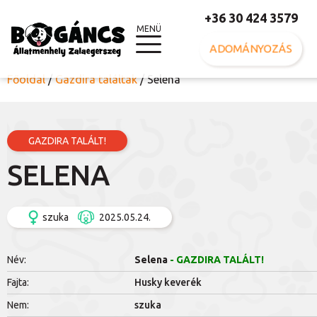
+36 30 424 3579
MENÜ
ADOMÁNYOZÁS
Főoldal
/
Gazdira találtak
/
Selena
GAZDIRA TALÁLT!
SELENA
szuka
2025.05.24.
Név:
Selena
- GAZDIRA TALÁLT!
Fajta:
Husky keverék
Nem:
szuka