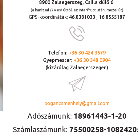
8900 Zalaegerszeg, Csilla dűlő 6.
(a kanizsai /74-es/ útról, az Interfruct utáni mezei út)
GPS-koordináták:
46.8381033 , 16.8555187
Telefon:
+36 30 424 3579
Gyepmester:
+36 30 348 0904
(kizárólag Zalaegerszegen)
bogancsmenhely@gmail.com
Adószámunk:
18961443-1-20
Számlaszámunk:
75500258-1082420