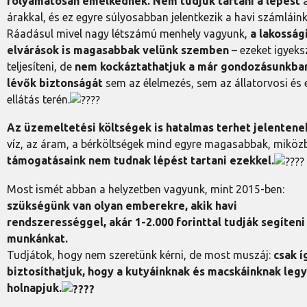
folyamatosan emelkednek.
Nem tudjuk tartani a lépést
árakkal, és ez egyre súlyosabban jelentkezik a havi számláin
Ráadásul mivel nagy létszámú menhely vagyunk,
a lakosság
elvárások is magasabbak velünk szemben
– ezeket igyek
teljesíteni, de
nem kockáztathatjuk a már gondozásunkba
lévők biztonságát
sem az élelmezés, sem az állatorvosi és
ellátás terén.
Az üzemeltetési költségek is hatalmas terhet jelentene
víz, az áram, a bérköltségek mind egyre magasabbak, mikö
támogatásaink nem tudnak lépést tartani ezekkel.
Most ismét abban a helyzetben vagyunk, mint 2015-ben:
szükségünk van olyan emberekre, akik havi
rendszerességgel, akár 1-2.000 forinttal tudják segíteni
munkánkat.
Tudjátok, hogy nem szeretünk kérni, de most muszáj:
csak í
biztosíthatjuk,
hogy a kutyáinknak és macskáinknak leg
holnapjuk.