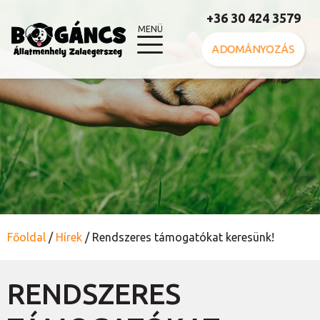
+36 30 424 3579
MENÜ
ADOMÁNYOZÁS
Főoldal
/
Hírek
/
Rendszeres támogatókat keresünk!
RENDSZERES