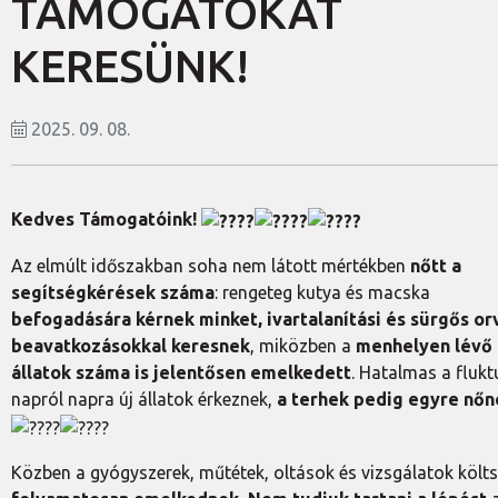
TÁMOGATÓKAT
KERESÜNK!
2025. 09. 08.
Kedves Támogatóink!
Az elmúlt időszakban soha nem látott mértékben
nőtt a
segítségkérések száma
: rengeteg kutya és macska
befogadására kérnek minket, ivartalanítási és sürgős or
beavatkozásokkal keresnek
, miközben a
menhelyen lévő
állatok száma is jelentősen emelkedett
. Hatalmas a flukt
napról napra új állatok érkeznek,
a terhek pedig egyre nőn
Közben a gyógyszerek, műtétek, oltások és vizsgálatok költs