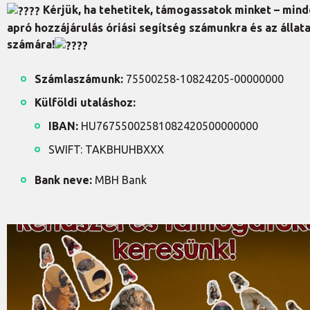
Kérjük, ha tehetitek, támogassatok minket – min
apró hozzájárulás óriási segítség számunkra és az állat
számára!
Számlaszámunk:
75500258-10824205-00000000
Külföldi utaláshoz:
IBAN:
HU76755002581082420500000000
SWIFT: TAKBHUHBXXX
Bank neve:
MBH Bank