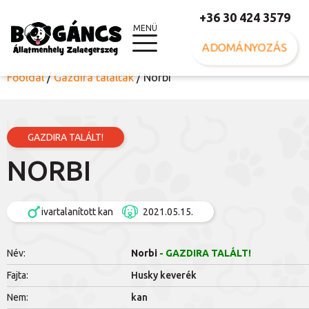
+36 30 424 3579
MENÜ
ADOMÁNYOZÁS
Főoldal
/
Gazdira találtak
/
Norbi
GAZDIRA TALÁLT!
NORBI
ivartalanított kan
2021.05.15.
Név:
Norbi
- GAZDIRA TALÁLT!
Fajta:
Husky keverék
Nem:
kan