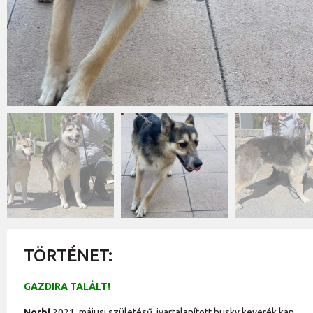
TÖRTÉNET:
GAZDIRA TALÁLT!
Norbi
2021. májusi születésű, ivartalanított husky keverék kan