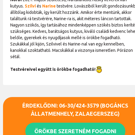
kutyus.
Szilvi
és
Narine
testvére. Lovásziból került gondozásunkb
állítólag kidobták, így került hozzánk. Amikor érte mentünk, akkor
találtunk rá testvérére, Narine-ra is, akit méteres láncon tartottak.
Nagyon szökős, így tartásához mindenképpen szökés biztos kerít
szükséges. Kedves, barátságos kutyus, kiváló családi kedvenc lehe
belőle, gyerekek és nyugdíjasok mellé is örökbe fogadható.
Szukákkal jól kijön, Szilvivel és Narine-nal van egy kennelben,
kanokkal szoktatható. Macskákkal a viszonya ismeretlen. Pórázon
sétál.
Testvéreivel együtt is örökbe fogadható!
ÉRDEKLŐDNI: 06-30/424-3579 (BOGÁNCS
ÁLLATMENHELY, ZALAEGERSZEG)
ÖRÖKBE SZERETNÉM FOGADNI