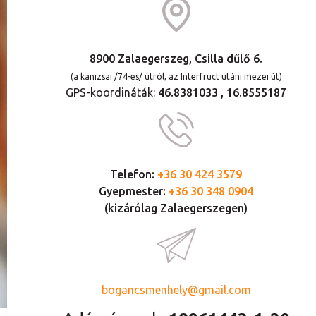
8900 Zalaegerszeg, Csilla dűlő 6.
(a kanizsai /74-es/ útról, az Interfruct utáni mezei út)
GPS-koordináták:
46.8381033 , 16.8555187
Telefon:
+36 30 424 3579
Gyepmester:
+36 30 348 0904
(kizárólag Zalaegerszegen)
bogancsmenhely@gmail.com