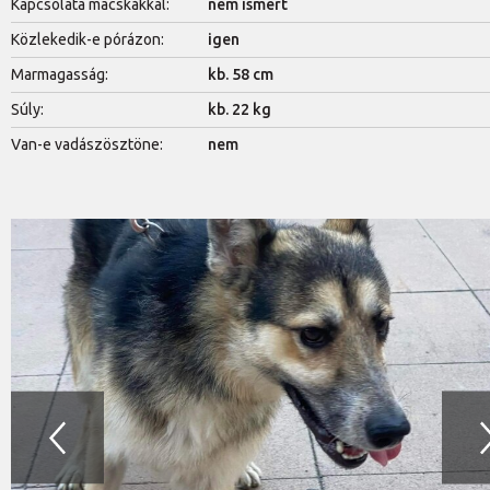
Kapcsolata macskákkal:
nem ismert
Közlekedik-e pórázon:
igen
Marmagasság:
kb. 58 cm
Súly:
kb. 22 kg
Van-e vadászösztöne:
nem