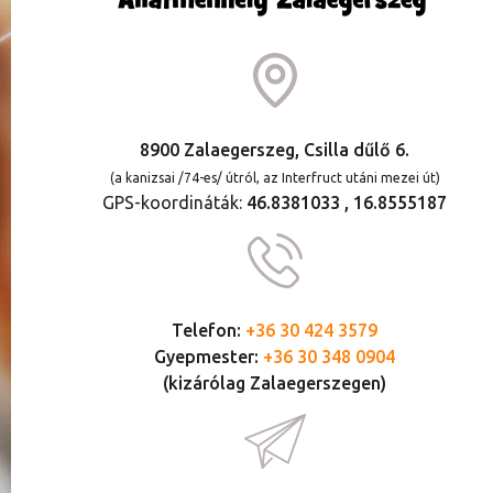
8900 Zalaegerszeg, Csilla dűlő 6.
(a kanizsai /74-es/ útról, az Interfruct utáni mezei út)
GPS-koordináták:
46.8381033 , 16.8555187
Telefon:
+36 30 424 3579
Gyepmester:
+36 30 348 0904
(kizárólag Zalaegerszegen)