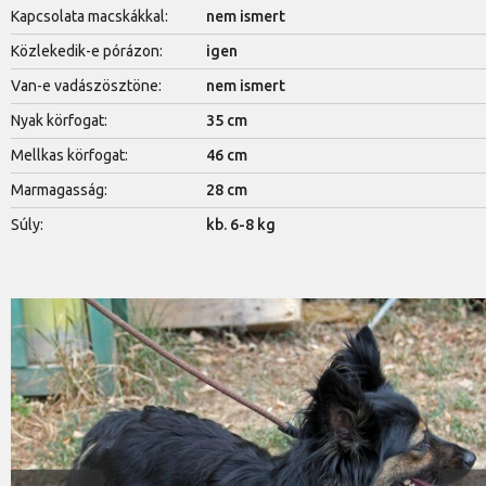
Kapcsolata macskákkal:
nem ismert
Közlekedik-e pórázon:
igen
Van-e vadászösztöne:
nem ismert
Nyak körfogat:
35 cm
Mellkas körfogat:
46 cm
Marmagasság:
28 cm
Súly:
kb. 6-8 kg