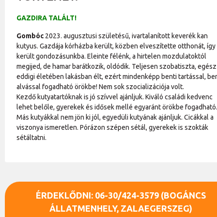
GAZDIRA TALÁLT!
Gombóc
2023. augusztusi születésű, ivartalanított keverék kan
kutyus. Gazdája kórházba került, közben elveszítette otthonát, így
került gondozásunkba. Eleinte félénk, a hirtelen mozdulatoktól
megijed, de hamar barátkozik, oldódik. Teljesen szobatiszta, egész
eddigi életében lakásban élt, ezért mindenképp benti tartással, be
alvással fogadható örökbe! Nem sok szocializációja volt.
Kezdő kutyatartóknak is jó szívvel ajánljuk. Kiváló családi kedvenc
lehet belőle, gyerekek és idősek mellé egyaránt örökbe fogadható
Más kutyákkal nem jön ki jól, egyedüli kutyának ajánljuk. Cicákkal a
viszonya ismeretlen. Pórázon szépen sétál, gyerekek is szokták
sétáltatni.
ÉRDEKLŐDNI: 06-30/424-3579 (BOGÁNCS
ÁLLATMENHELY, ZALAEGERSZEG)