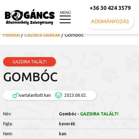
+36 30 424 3579
MENÜ
ADOMÁNYOZÁS
Főoldal
/
Gazdira találtak
/
Gombóc
GAZDIRA TALÁLT!
GOMBÓC
ivartalanított kan
2023.08.02.
Név:
Gombóc
- GAZDIRA TALÁLT!
Fajta:
keverék
Nem:
kan