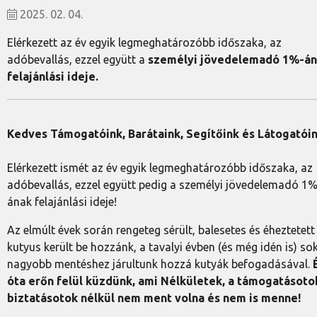
2025. 02. 04.
Elérkezett az év egyik legmeghatározóbb időszaka, az
adóbevallás, ezzel együtt a
személyi jövedelemadó 1%-á
felajánlási ideje.
Kedves Támogatóink, Barátaink, Segítőink és Látogatóin
Elérkezett ismét az év egyik legmeghatározóbb időszaka, az
adóbevallás, ezzel együtt pedig a személyi jövedelemadó 1%
ának felajánlási ideje!
Az elmúlt évek során rengeteg sérült, balesetes és éheztetett
kutyus került be hozzánk, a tavalyi évben (és még idén is) so
nagyobb mentéshez járultunk hozzá kutyák befogadásával.
óta erőn felül küzdünk, ami Nélkületek, a támogatásoto
biztatásotok nélkül nem ment volna és nem is menne!