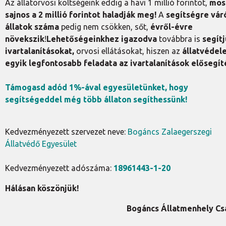
Az állatorvosi költségeink eddig a havi 1 millió forintot,
mos
sajnos a 2 millió forintot haladják meg!
A
segítségre vár
állatok száma
pedig nem csökken, sőt,
évről-évre
növekszik
!
Lehetőségeinkhez igazodva
továbbra is
segítj
ivartalanításokat,
orvosi ellátásokat, hiszen az
állatvédel
egyik legfontosabb feladata az ivartalanítások elősegít
Támogasd adód 1%-ával egyesületünket, hogy
segítségeddel még több állaton segíthessünk!
Kedvezményezett szervezet neve:
Bogáncs Zalaegerszegi
Állatvédő Egyesület
Kedvezményezett adószáma:
18961443-1-20
Hálásan köszönjük!
Bogáncs Állatmenhely Cs