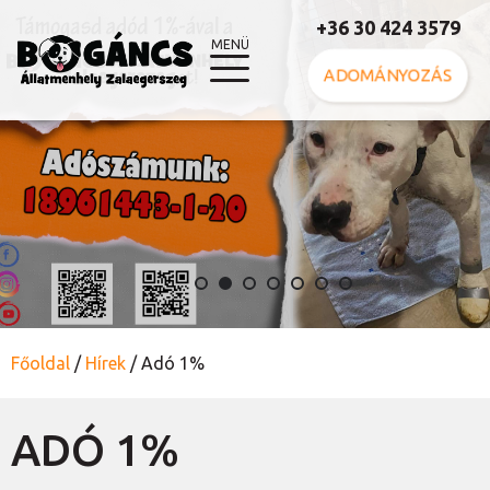
+36 30 424 3579
MENÜ
ADOMÁNYOZÁS
Főoldal
/
Hírek
/
Adó 1%
ADÓ 1%