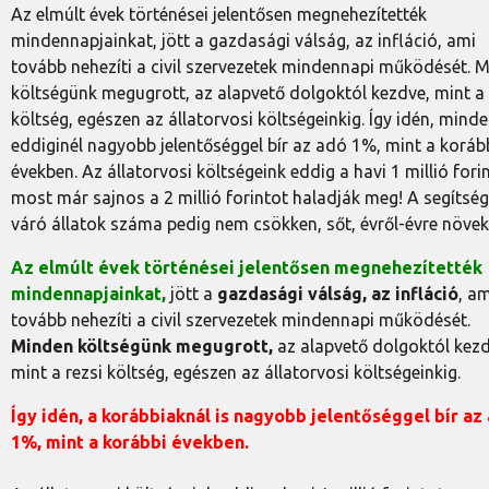
Az elmúlt évek történései jelentősen megnehezítették
mindennapjainkat, jött a gazdasági válság, az infláció, ami
tovább nehezíti a civil szervezetek mindennapi működését. 
költségünk megugrott, az alapvető dolgoktól kezdve, mint a 
költség, egészen az állatorvosi költségeinkig. Így idén, mind
eddiginél nagyobb jelentőséggel bír az adó 1%, mint a koráb
években. Az állatorvosi költségeink eddig a havi 1 millió fori
most már sajnos a 2 millió forintot haladják meg! A segítség
váró állatok száma pedig nem csökken, sőt, évről-évre növek
Az elmúlt évek történései jelentősen megnehezítették
mindennapjainkat,
jött a
gazdasági válság, az infláció
, am
tovább nehezíti a civil szervezetek mindennapi működését.
Minden költségünk megugrott,
az alapvető dolgoktól kezd
mint a rezsi költség, egészen az állatorvosi költségeinkig.
Így idén, a korábbiaknál is nagyobb jelentőséggel bír az
1%, mint a korábbi években.