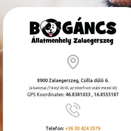
8900 Zalaegerszeg, Csilla dűlő 6.
(a kanizsai /74-es/ útról, az Interfruct utáni mezei út)
GPS Koordinaten:
46.8381033 , 16.8555187
Telefon:
+36 30 424 3579