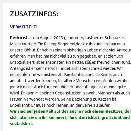
ZUSATZINFOS:
VERMITTELT!
Pedro
ist ein im August 2023 geborener, kastrierter Schnauzer-
Mischlingrüde. Ein Rasenpfleger entdeckte ihn und so kam er in
unsere Obhut.
Er hat in seinem bisherigen Leben nicht viel Anregu
erfahren, man hat ihm nicht viel zu tun gegeben, er ist ziemlich
unsozialisiert, aber ansonsten ein netter, süßer, freundlicher Hund.
Anfangs ist er sehr nervös, findet sich aber schnell wieder.
Wir
empfehlen ihn wärmstens als Familienhaustier, da Kinder auch
adoptiert werden können, für ältere Menschen empfehlen wir ihn
jedoch nicht.
Auch für geduldige Hundeanfänger ist er eine gute
Wahl.
Er kann mit seinen Gegenstücken, sowohl Männern als auch
Frauen, verwendet werden.
Seine Beziehung zu Katzen ist
unbekannt.
Er muss noch lernen, an der Leine zu laufen.
Wir sind auf jeden Fall auf der Suche nach einem Besitzer, de
sich intensiv um ihn kümmert, ihn unterrichtet, großzieht und
sozialisiert.