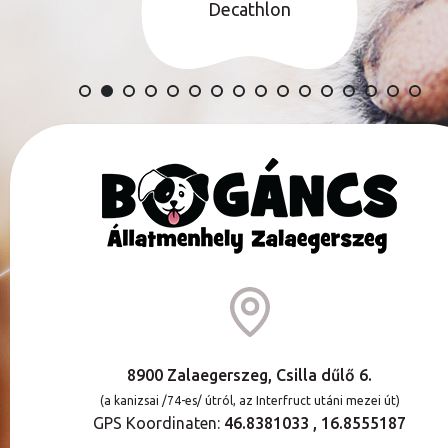
Decathlon
8900 Zalaegerszeg, Csilla dűlő 6.
(a kanizsai /74-es/ útról, az Interfruct utáni mezei út)
GPS Koordinaten:
46.8381033 , 16.8555187