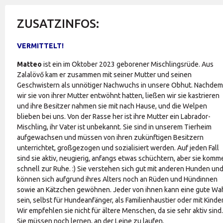
ZUSATZINFOS:
VERMITTELT!
Matteo
ist ein im Oktober 2023 geborener Mischlingsrüde. Aus
Zalalövő kam er zusammen mit seiner Mutter und seinen
Geschwistern als unnötiger Nachwuchs in unsere Obhut. Nachdem
wir sie von ihrer Mutter entwöhnt hatten, ließen wir sie kastrieren
und ihre Besitzer nahmen sie mit nach Hause, und die Welpen
blieben bei uns. Von der Rasse her ist ihre Mutter ein Labrador-
Mischling, ihr Vater ist unbekannt. Sie sind in unserem Tierheim
aufgewachsen und müssen von ihren zukünftigen Besitzern
unterrichtet, großgezogen und sozialisiert werden. Auf jeden Fall
sind sie aktiv, neugierig, anfangs etwas schüchtern, aber sie komm
schnell zur Ruhe. :) Sie verstehen sich gut mit anderen Hunden un
können sich aufgrund ihres Alters noch an Rüden und Hündinnen
sowie an Kätzchen gewöhnen. Jeder von ihnen kann eine gute Wa
sein, selbst für Hundeanfänger, als Familienhaustier oder mit Kinde
Wir empfehlen sie nicht für ältere Menschen, da sie sehr aktiv sind.
Sie müssen noch lernen, an der Leine zu laufen.