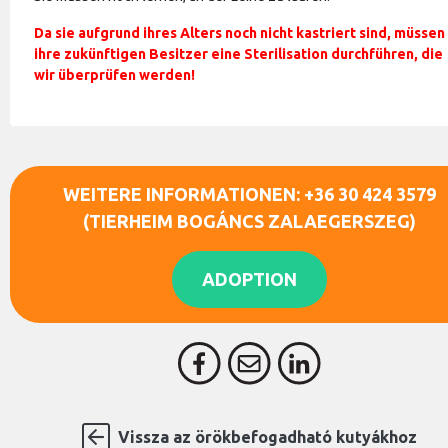
Da sie aufgrund ihres Alters noch nicht kastriert sind, müssen
ihre zukünftigen Besitzer eine Sterilisation durchführen, die
wir überprüfen werden!
WEITERE INFORMATIONEN: +36 30 424 3579
(TIERHEIM BOGÁNCS ZALAEGERSZEG)
ADOPTION
Vissza az örökbefogadható kutyákhoz