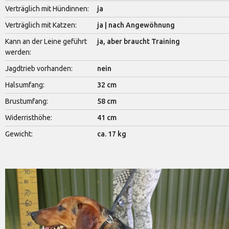
Verträglich mit Hündinnen:
ja
Verträglich mit Katzen:
ja | nach Angewöhnung
Kann an der Leine geführt
ja, aber braucht Training
werden:
Jagdtrieb vorhanden:
nein
Halsumfang:
32 cm
Brustumfang:
58 cm
Widerristhöhe:
41 cm
Gewicht:
ca. 17 kg