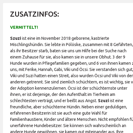
ZUSATZINFOS:
VERMITTELT!
Szuzi
ist eine im November 2018 geborene, kastrierte
Mischlingshündin. Sie lebte in Pölöske, zusammen mit 8 Gefährten,
als ihr Besitzer starb, baten sie uns um Hilfe bei der Suche nach
einem Zuhause für sie, also kamen sie in unsere Obhut. 3 der 9
Hunde wurden in Pflegefamilien gegeben, und 6 von ihnen kamen 
uns, mit Ferike, Hannah, Gabi, Viki und Öcsi. Sie verstanden sich gut
Viki und Suzi hatten einen Streit, also wurden Öcsi und Viki von de
anderen getrennt. Sie sind ziemlich schüchtern, es ist wichtig, sie 
der Adoption kennenzulernen. Öcsi ist der schüchternste unter
ihnen, er ist derjenige, der den Aufenthalt im Tierheim am
schlechtesten verträgt, und er beißt aus Angst.
Szuzi
ist eine
freundliche, aber schüchterne Hündin. Neben einer geduldigen,
erfahrenen Besitzerin ist sie auch eine gute Wahl für
Familienhaustiere, Kinder und ältere Menschen. Nicht empfohlen f
unerfahrene Hundebesitzer. Sie können sich wahrscheinlich an
andere Hunde gewöhnen, sie kamen gut miteinander aus. Ihre