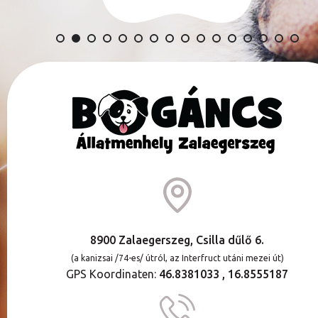
8900 Zalaegerszeg, Csilla dűlő 6.
(a kanizsai /74-es/ útról, az Interfruct utáni mezei út)
GPS Koordinaten:
46.8381033 , 16.8555187